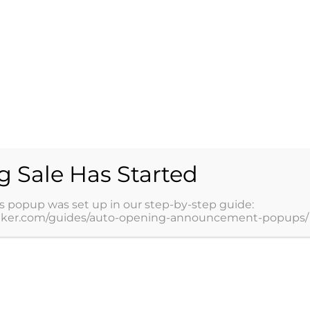
 quirúrgico. En Medicop lo realizan las áreas
ocedimientos especiales para su retiro.
 tu hora médica
g Sale Has Started
s popup was set up in our step-by-step guide:
ores profesiona
ker.com/guides/auto-opening-announcement-popups/
Agendar hora