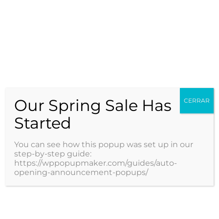
La vacuna nonavalente protege contra 9 tipos de VPH (6, 11, 16, 18, 31, 33,
45, 52 y 58.), de ahí deriva su nombre nonavalente, los que son
responsables de la mayor incidencia de casos asociados a cáncer genital
tanto en mujeres como en hombres. El Ministerio de Salud anunció la
aplicación de la nueva…
Read More
Our Spring Sale Has
CERRAR
Started
Noticias
You can see how this popup was set up in our
step-by-step guide:
https://wppopupmaker.com/guides/auto-
opening-announcement-popups/