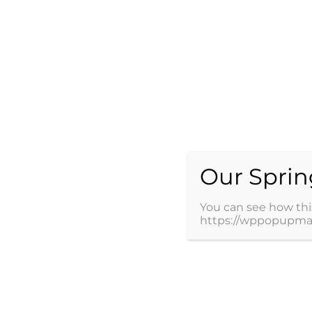
hijos
Medicop
22/05/2025
0
Autor: Karen Muci, Psicóloga Infantojuvenil. Los con
qué sucede esto? Cada familia tiene sus normas d
integrante es diferente, lo que produce un complejo
percepción de emociones, sentimientos, conclusio
Our Sprin
Read More
You can see how thi
https://wppopupma
Artículos