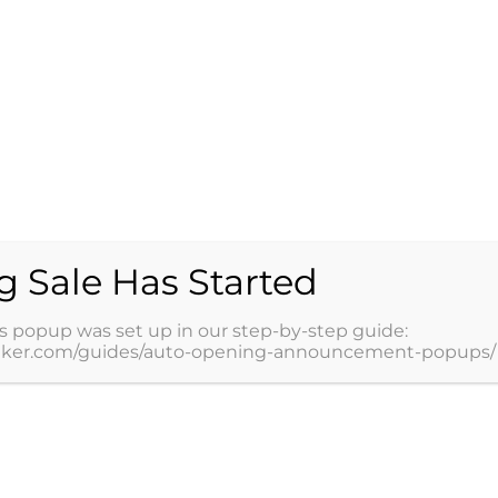
flictos de comunicación al interior de las familias son frecuentes. ¿Por
e funcionamiento y dinámicas particulares. La comunicación entre cada
 tejido de mensajes, e interpretaciones, instalación de creencias,
nes,…
g Sale Has Started
s popup was set up in our step-by-step guide:
ker.com/guides/auto-opening-announcement-popups/