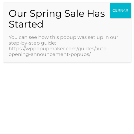
cuidados necesita?
Our Spring Sale Has
CERRAR
Si bien, ser parte de la comunidad running significa
mantener un cuidado previo tanto físico como mental, la
Started
experta asegura que es importante considerar los...
You can see how this popup was set up in our
Leer más
step-by-step guide:
https://wppopupmaker.com/guides/auto-
opening-announcement-popups/
Servicios
Especialidades