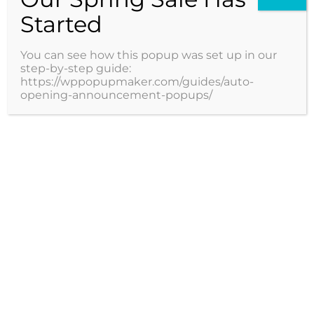
Started
Leer más
You can see how this popup was set up in our
step-by-step guide:
https://wppopupmaker.com/guides/auto-
opening-announcement-popups/
Servicios
Especialidades
Terminos y condiciones
Información pacientes
Limitaciones del Servicio